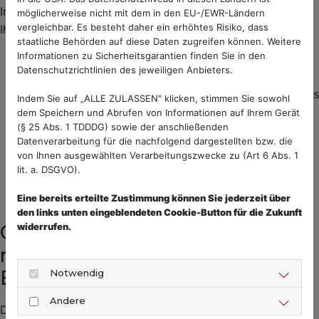
In folgenden Situationen sollten Sie Ihre Hebamme oder
möglicherweise nicht mit dem in den EU-/EWR-Ländern
vergleichbar. Es besteht daher ein erhöhtes Risiko, dass
Ihren Kinderarzt/Ihre Kkinderärztin kontaktieren:
staatliche Behörden auf diese Daten zugreifen können. Weitere
Informationen zu Sicherheitsgarantien finden Sie in den
Ihr Baby
nimmt nicht ausreichend zu
oder verliert
Datenschutzrichtlinien des jeweiligen Anbieters.
Gewicht
Die
Windeln
sind nicht ausreichend nass (weniger als
Indem Sie auf „ALLE ZULASSEN" klicken, stimmen Sie sowohl
5–6 nasse Windeln pro Tag nach der ersten Woche)
dem Speichern und Abrufen von Informationen auf Ihrem Gerät
(§ 25 Abs. 1 TDDDG) sowie der anschließenden
Ihr Baby wirkt
lethargisch
, hat keine Kraft zum
Datenverarbeitung für die nachfolgend dargestellten bzw. die
Trinken
von Ihnen ausgewählten Verarbeitungszwecke zu (Art 6 Abs. 1
Sie selbst sind
völlig erschöpft
und haben das
lit. a. DSGVO).
Gefühl, die Situation nicht mehr bewältigen zu
Eine bereits erteilte Zustimmung können Sie jederzeit über
können
den links unten eingeblendeten Cookie-Button für die Zukunft
widerrufen.
Clusterfeeding – ich kann nicht
mehr: Strategien für erschöpfte
Eltern
Notwendig
Andere
Dieser Gedanke ist absolut verständlich. Clusterfeeding