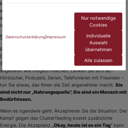
kann Sie an Ihre Grenzen bringen, sowohl körperlich als
auch emotional. Sie sind damit nicht alleine und können
aus einem ganzen Fundus an bewährten Tipps auswählen
Nur notwendige
Cookies
und ausprobieren, was Ihnen Erleichterung bringt.
Individuelle
Sofort-Hilfe für den Moment
Datenschutzerklärung
|
Impressum
Auswahl
Richten Sie sich einen
„Stillplatz"
ein mit vielen Kissen,
übernehmen
Decken, Wasser, Snacks, Handy und Fernbedienung. Wenn
Alle zulassen
Sie schon Stunden stillen müssen, sollten Sie es sich so
angenehm wie möglich machen. Lenken Sie sich ab.:
Hörbücher, Podcasts, Serien, Telefonieren mit Freunden –
tun Sie etwas, das Ihnen die Zeit angenehmer macht.
Sie
sind nicht nur „Nahrungsquelle", Sie sind ein Mensch mit
Bedürfnissen.
Wenn es irgendwie geht: Akzeptieren Sie die Situation. Der
Kampf gegen das Clusterfeeding kostet zusätzliche
Energie. Die Akzeptanz „
Okay, heute ist so ein Tag
" kann