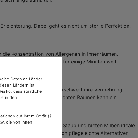
Erleichterung. Dabei geht es nicht um sterile Perfektion,
h die Konzentration von Allergenen in Innenräumen.
ter. Öffnen Sie die Fenster für einige Minuten weit –
weise Daten an Länder
diesen Ländern ist
ftfeuchtigkeit unter 50 % erschwert ihre Vermehrung
isiko, dass staatliche
zu behalten. In besonders feuchten Räumen kann ein
ie in den
ationen auf Ihrem Gerät (§
w. die von Ihnen
ele Dekotextilien sammeln Staub und bieten Milben ideale
e Sie reduzieren oder durch pflegeleichte Alternativen