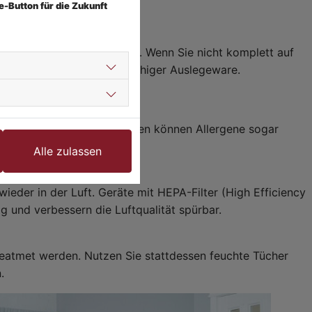
e-Button für die Zukunft
r reinigen als Teppichböden. Wenn Sie nicht komplett auf
re Varianten statt großflächiger Auslegeware.
idende Rolle. Falsche Methoden können Allergene sogar
Alle zulassen
wieder in der Luft. Geräte mit HEPA-Filter (High Efficiency
ig und verbessern die Luftqualität spürbar.
geatmet werden. Nutzen Sie stattdessen feuchte Tücher
.