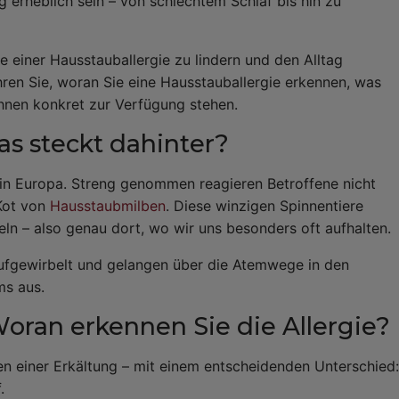
g erheblich sein – von schlechtem Schlaf bis hin zu
 einer Hausstauballergie zu lindern und den Alltag
hren Sie, woran Sie eine Hausstauballergie erkennen, was
Ihnen konkret zur Verfügung stehen.
as steckt dahinter?
 in Europa. Streng genommen reagieren Betroffene nicht
 Kot von
Hausstaubmilben
. Diese winzigen Spinnentiere
ln – also genau dort, wo wir uns besonders oft aufhalten.
fgewirbelt und gelangen über die Atemwege in den
ms aus.
ran erkennen Sie die Allergie?
n einer Erkältung – mit einem entscheidenden Unterschied:
.