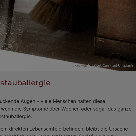
Foto von
František Čaník
auf
Unsplash
tauballergie
juckende Augen – viele Menschen halten diese
ch wenn die Symptome über Wochen oder sogar das ganze
stauballergie.
erem direkten Lebensumfeld befinden, bleibt die Ursache