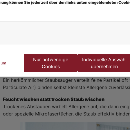
ersetzen können.
mmung können Sie jederzeit über den links unten eingeblendeten Cooki
Glatte Böden bevorzugen
Fliesen, Laminat oder Parkett lassen sich deutlich leichte
Teppiche verzichten möchten, wählen Sie kleine, waschba
Reinigung richtig angehen
Die Art und Weise, wie Sie reinigen, spielt eine entsche
Nur notwendige
Individuelle Auswahl
zusätzlich aufwirbeln.
sum
Cookies
übernehmen
Staubsauger mit HEPA-Filter verwenden
Ein herkömmlicher Staubsauger verteilt feine Partikel oft 
Particulate Air) binden selbst kleinste Allergene zuverläss
Feucht wischen statt trocken Staub wischen
Trockenes Abstauben wirbelt Allergene auf, die dann ein
oder spezielle Mikrofasertücher, die Staub effektiv binden