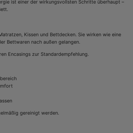
rgie ist einer der wirkungsvollsten Schritte überhaupt –
ett.
Matratzen, Kissen und Bettdecken. Sie wirken wie eine
 der Bettwaren nach außen gelangen.
ören Encasings zur Standardempfehlung.
fbereich
omfort
kassen
gelmäßig gereinigt werden.