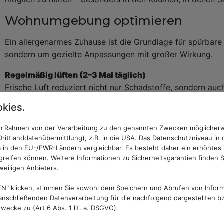
Wohnumgebung optimieren
Ein allergenarmes Zuhause ist die Grundlage für spürbare 
sondern um gezielte Anpassungen mit großer Wirkung.
Regelmäßig lüften (2–3 Mal täglich)
Frische Luft reduziert nicht nur Schadstoffe, sondern auc
Stoßlüften ist dabei effektiver als dauerhaft gekippte Fens
kies.
idealerweise morgens und abends.
 im Rahmen von der Verarbeitung zu den genannten Zwecken möglicher
Luftfeuchtigkeit unter 50 % halten
rittlanddatenübermittlung), z.B. in die USA. Das Datenschutzniveau in 
Hausstaubmilben lieben ein feucht-warmes Klima. Eine Lu
 in den EU-/EWR-Ländern vergleichbar. Es besteht daher ein erhöhtes R
deutlich. Ein Hygrometer hilft Ihnen, die Werte im Blick 
reifen können. Weitere Informationen zu Sicherheitsgarantien finden S
weiligen Anbieters.
Luftentfeuchter sinnvoll sein.
N" klicken, stimmen Sie sowohl dem Speichern und Abrufen von Inform
Staubfänger gezielt reduzieren
nschließenden Datenverarbeitung für die nachfolgend dargestellten bz
Teppiche, schwere Vorhänge, offene Bücherregale oder vi
ecke zu (Art 6 Abs. 1 lit. a. DSGVO).
Lebensbedingungen. Überlegen Sie, welche dieser Element